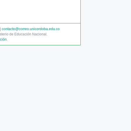
 |
contacto@correo.unicordoba.edu.co
nisterio de Educación Nacional.
ción
.